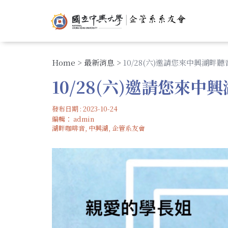
移
USER
至
ACCOUNT
M
主
MENU
N
內
容
Home
>
最新消息
>
10/28(六)邀請您來中興湖畔
10/28(六)邀請您來
發布日期 : 2023-10-24
編輯：
admin
湖畔咖啡音, 中興湖, 企管系友會