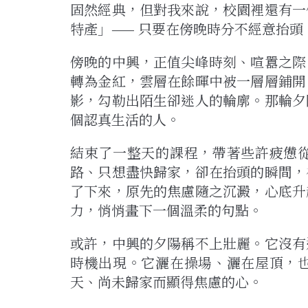
固然經典，但對我來說，校園裡還有一
特產」
——
只要在傍晚時分不經意抬頭
傍晚的中興，正值尖峰時刻、喧囂之際
轉為金紅，雲層在餘暉中被一層層鋪開
影，勾勒出陌生卻迷人的輪廓。那輪夕
個認真生活的人。
結束了一整天的課程，帶著些許疲憊
路、只想盡快歸家，卻在抬頭的瞬間，
了下來，原先的焦慮隨之沉澱，心底升
力，悄悄畫下一個溫柔的句點。
或許，中興的夕陽稱不上壯麗。它沒有
時機出現。它灑在操場、灑在屋頂，
天、尚未歸家而顯得焦慮的心。