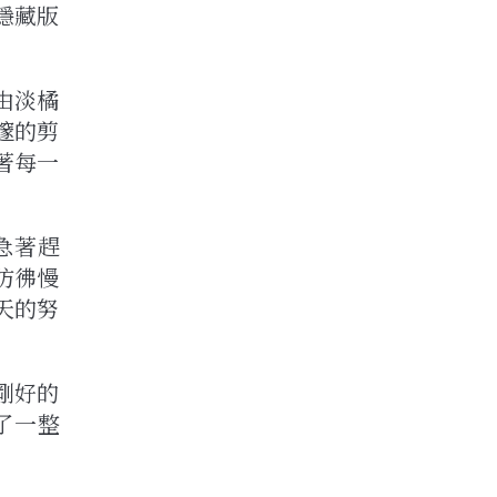
隱藏版
由淡橘
邃的剪
著每一
急著趕
彷彿慢
天的努
剛好的
了一整