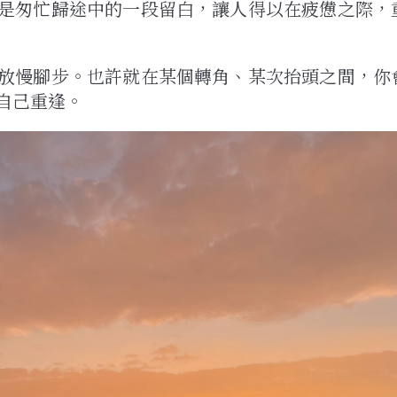
是匆忙歸途中的一段留白，讓人得以在疲憊之際，
放慢腳步。也許就在某個轉角、某次抬頭之間，你
自己重逢。