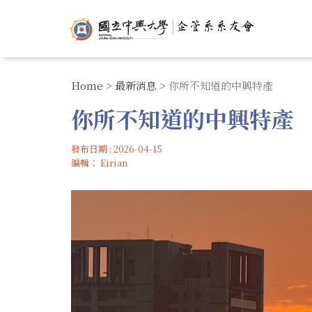
移
USER
至
ACCOUNT
M
主
MENU
N
內
容
Home
>
最新消息
>
你所不知道的中興特產
你所不知道的中興特產
發布日期 : 2026-04-15
編輯：
Eirian