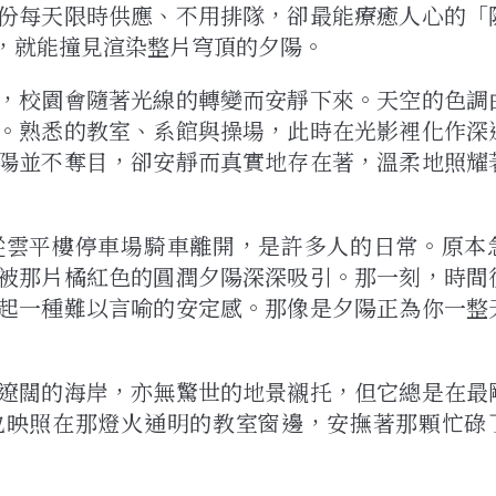
份每天限時供應、不用排隊，卻最能療癒人心的「
，就能撞見渲染整片穹頂的夕陽。
，校園會隨著光線的轉變而安靜下來。天空的色調
。熟悉的教室、系館與操場，此時在光影裡化作深
陽並不奪目，卻安靜而真實地存在著，溫柔地照耀
從雲平樓停車場騎車離開，是許多人的日常。原本
被那片橘紅色的圓潤夕陽深深吸引。那一刻，時間
起一種難以言喻的安定感。那像是夕陽正為你一整
遼闊的海岸，亦無驚世的地景襯托，但它總是在最
也映照在那燈火通明的教室窗邊，安撫著那顆忙碌