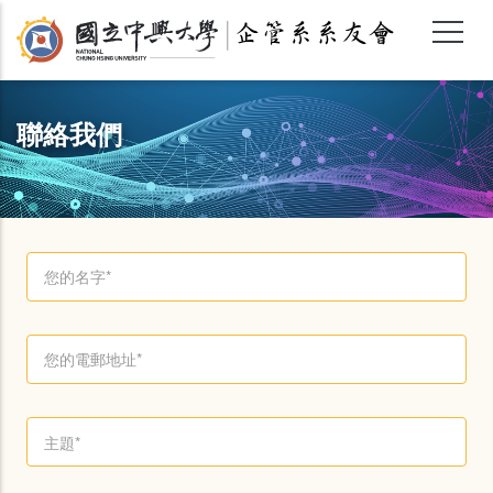
移
至
主
內
容
聯絡我們