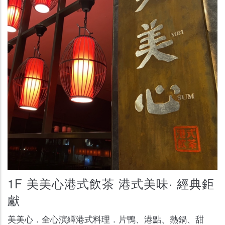
1F 美美心港式飲茶 港式美味· 經典鉅
獻
美美心．全心演繹港式料理．片鴨、港點、熱鍋、甜