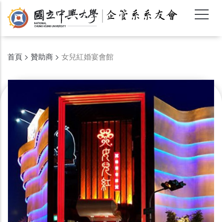
移
至
主
內
容
首頁
>
贊助商
>
女兒紅婚宴會館