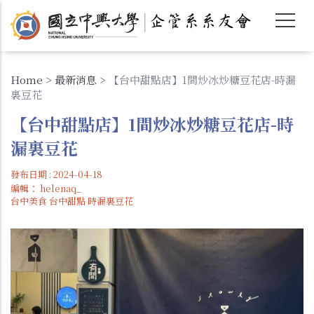
移
至
主
內
容
Home
>
最新消息
>
【 台中甜點店】1間炒冰炒糖豆花店-時漏
裏豆花
【 台中甜點店】1間炒冰炒糖豆花店-時
漏裏豆花
發布日期 : 2024-04-18
編輯：
helenaq_
台中美食 台中甜點 時漏裏豆花