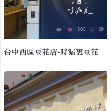
台中西區豆花店-時漏裏豆花