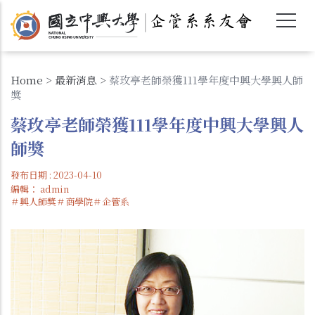
移
至
主
內
容
Home
>
最新消息
>
蔡玫亭老師榮獲111學年度中興大學興人師
獎
蔡玫亭老師榮獲111學年度中興大學興人
師獎
發布日期 : 2023-04-10
編輯：
admin
＃興人師獎＃商學院＃企管系