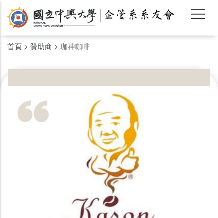
移
至
主
內
首頁
>
贊助商
>
珈神咖啡
容