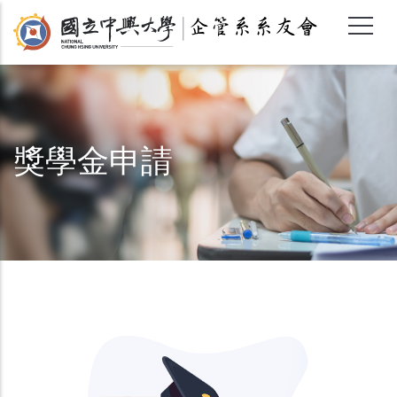
移
至
主
內
容
獎學金申請