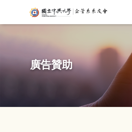
移
USER
至
ACCOUNT
M
主
MENU
N
內
容
廣告贊助