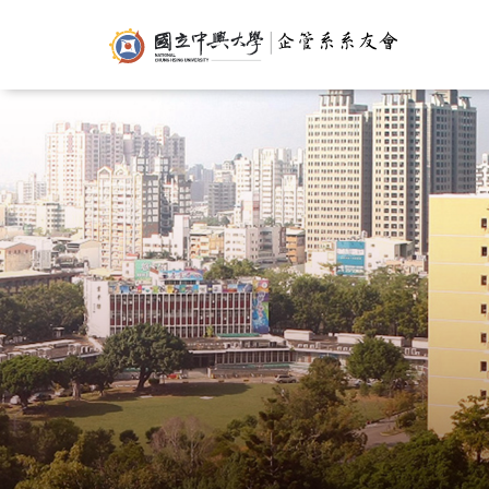
移
USER
至
ACCOUNT
M
主
MENU
N
內
容